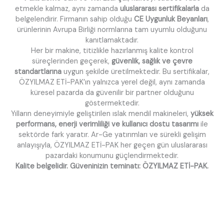
etmekle kalmaz, aynı zamanda
uluslararası sertifikalarla
da
belgelendirir. Firmanın sahip olduğu
CE Uygunluk Beyanları
,
ürünlerinin Avrupa Birliği normlarına tam uyumlu olduğunu
kanıtlamaktadır.
Her bir makine, titizlikle hazırlanmış kalite kontrol
süreçlerinden geçerek,
güvenlik, sağlık ve çevre
standartlarına
uygun şekilde üretilmektedir. Bu sertifikalar,
ÖZYILMAZ ETİ-PAK’ın yalnızca yerel değil, aynı zamanda
küresel pazarda da güvenilir bir partner olduğunu
göstermektedir.
Yılların deneyimiyle geliştirilen ıslak mendil makineleri,
yüksek
performans, enerji verimliliği ve kullanıcı dostu tasarımı
ile
sektörde fark yaratır. Ar-Ge yatırımları ve sürekli gelişim
anlayışıyla, ÖZYILMAZ ETİ-PAK her geçen gün uluslararası
pazardaki konumunu güçlendirmektedir.
Kalite belgelidir. Güveninizin teminatı: ÖZYILMAZ ETİ-PAK.