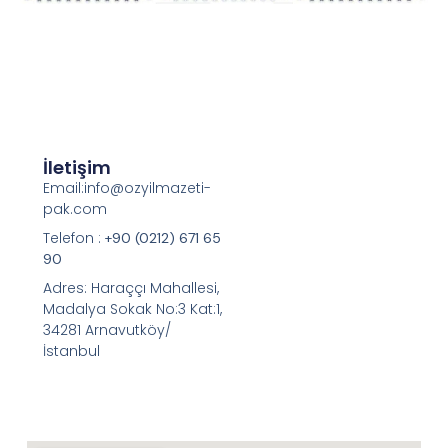
İletişim
Email:info@ozyilmazeti-
pak.com
Telefon :
+90 (0212) 671 65
90
Adres: Haraççı Mahallesi,
Madalya Sokak No:3 Kat:1,
34281 Arnavutköy/
İstanbul