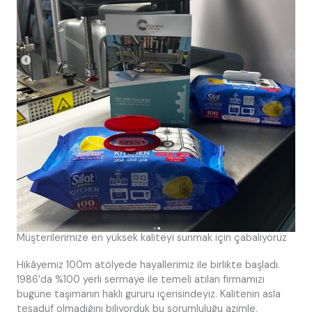
Müşterilerimize en yüksek kaliteyi sunmak için çabalıyoruz
Hikâyemiz 100m atölyede hayallerimiz ile birlikte başladı.
1986’da %100 yerli sermaye ile temeli atılan firmamızı
bugüne taşımanın haklı gururu içerisindeyiz. Kalitenin asla
tesadüf olmadığını biliyorduk bu sorumluluğu azimle,